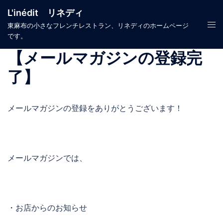
コ
L'inédit リネディ
ン
ト
東麻布の小さなフレンチレストラン、リネディのホームページ
テ
です。
グ
ン
ル
【メールマガジンの登録完
ツ
メ
へ
了】
ニ
ス
ュ
キ
ー
メールマガジンの登録をありがとうございます！
ッ
プ
メールマガジンでは、
・お店からのお知らせ