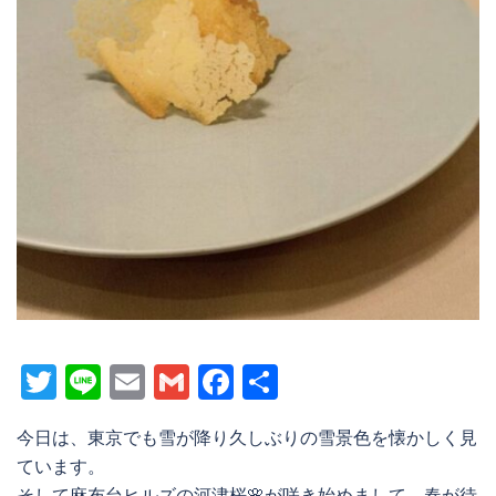
Twitter
Line
Email
Gmail
Facebook
共
有
今日は、東京でも雪が降り久しぶりの雪景色を懐かしく見
ています。
そして麻布台ヒルズの河津桜🌸が咲き始めまして、春が待