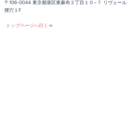
〒106-0044 東京都港区東麻布２丁目１０−７ リヴェール
狸穴１F
トップページへ行く⇒