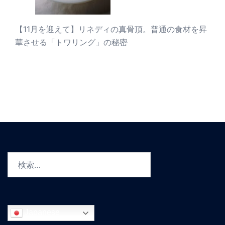
【11月を迎えて】リネディの真骨頂。普通の食材を昇
華させる「トワリング」の秘密
検
索:
Japanese