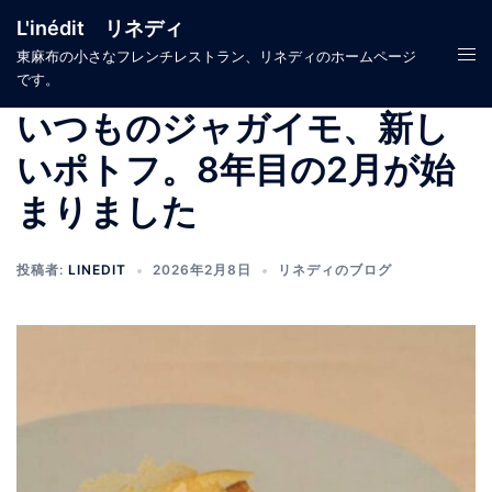
コ
L'inédit リネディ
ン
ト
東麻布の小さなフレンチレストラン、リネディのホームページ
テ
です。
グ
ン
ル
いつものジャガイモ、新し
ツ
メ
へ
いポトフ。8年目の2月が始
ニ
ス
ュ
まりました
キ
ー
ッ
プ
投稿者:
LINEDIT
2026年2月8日
リネディのブログ