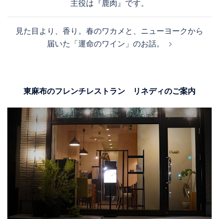
主役は『鹿肉』です。
ナ
ビ
見た目より、香り。春のワカメと、ニューヨークから
ゲ
届いた「運命のワイン」のお話。
ー
シ
ョ
ン
東麻布のフレンチレストラン リネディのご案内