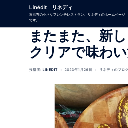
コ
L'inédit リネディ
ン
東麻布の小さなフレンチレストラン、リネディのホームページ
テ
です。
ン
またまた、新し
ツ
へ
クリアで味わい
ス
キ
ッ
プ
投稿者:
LINEDIT
2023年1月26日
リネディのブロ