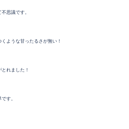
て不思議です。
つくような甘ったるさが無い！
がとれました！
界です。