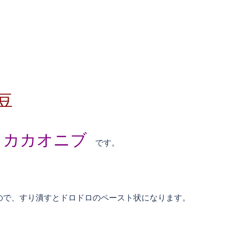
豆
カカオニブ
が
です。
ので、すり潰すとドロドロのペースト状になります。