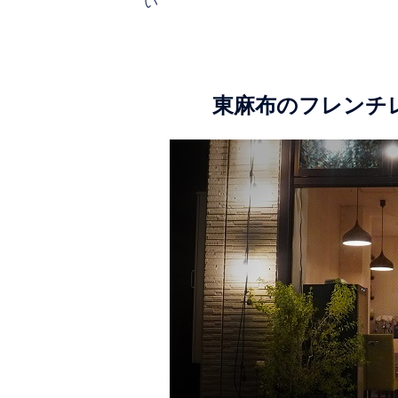
い
ナ
ビ
ゲ
東麻布のフレンチ
ー
シ
ョ
ン